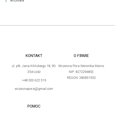
Archiwa
KONTAKT
O FIRMIE
ul. płk. Jana Kilińskiego 18, 90-
Wczesna Pora Weronika Maros
354 Łódź
NIP: 8272294853
REGON: 383851920
+48 503 622 519
wczesnapora@gmail.com
POMOC