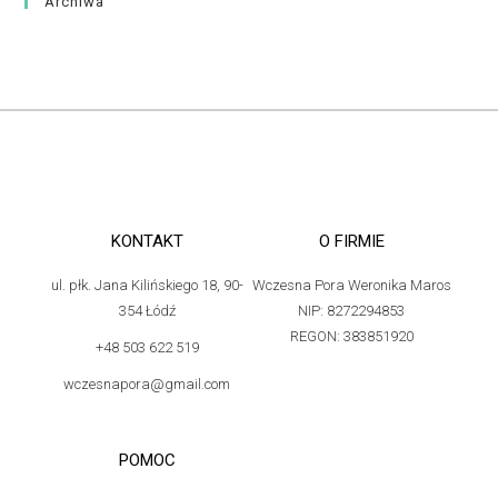
Archiwa
KONTAKT
O FIRMIE
ul. płk. Jana Kilińskiego 18, 90-
Wczesna Pora Weronika Maros
354 Łódź
NIP: 8272294853
REGON: 383851920
+48 503 622 519
wczesnapora@gmail.com
POMOC