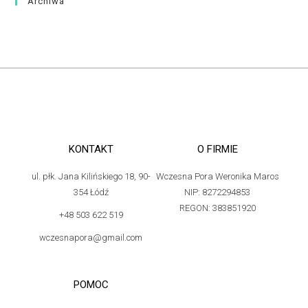
Archiwa
KONTAKT
O FIRMIE
ul. płk. Jana Kilińskiego 18, 90-
Wczesna Pora Weronika Maros
354 Łódź
NIP: 8272294853
REGON: 383851920
+48 503 622 519
wczesnapora@gmail.com
POMOC