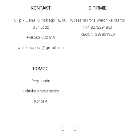
KONTAKT
O FIRMIE
ul. płk. Jana Kilińskiego 18, 90-
Wczesna Pora Weronika Maros
354 Łódź
NIP: 8272294853
REGON: 383851920
+48 503 622 519
wczesnapora@gmail.com
POMOC
Regulamin
Polityka prywatności
Kontakt