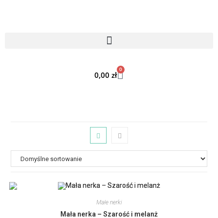
0
0,00
zł
Małe nerki
Mała nerka – Szarość i melanż