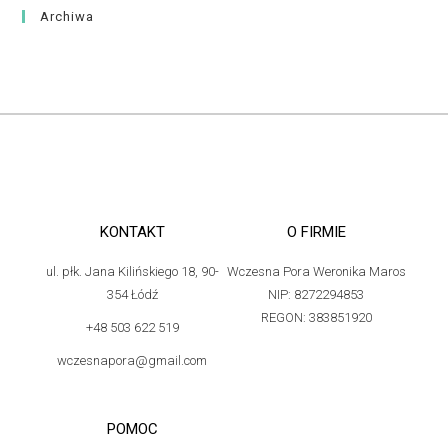
Archiwa
KONTAKT
O FIRMIE
ul. płk. Jana Kilińskiego 18, 90-
Wczesna Pora Weronika Maros
354 Łódź
NIP: 8272294853
REGON: 383851920
+48 503 622 519
wczesnapora@gmail.com
POMOC