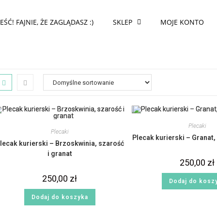
EŚĆ! FAJNIE, ŻE ZAGLĄDASZ :)
SKLEP
MOJE KONTO
Plecaki
Plecaki
Plecak kurierski – Granat,
lecak kurierski – Brzoskwinia, szarość
i granat
250,00
zł
250,00
zł
Dodaj do kosz
Dodaj do koszyka