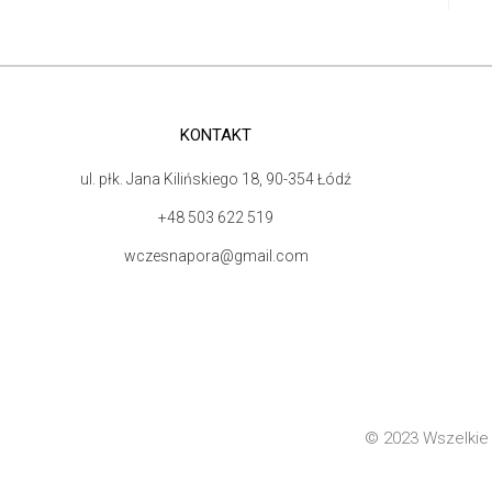
KONTAKT
ul. płk. Jana Kilińskiego 18, 90-354 Łódź
+48 503 622 519
wczesnapora@gmail.com
© 2023 Wszelkie 