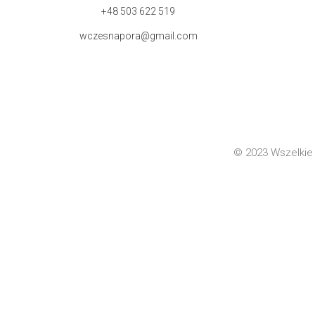
+48 503 622 519
wczesnapora@gmail.com
© 2023 Wszelkie 