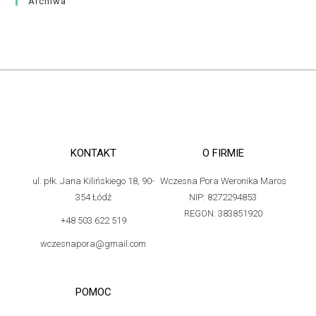
Archiwa
KONTAKT
O FIRMIE
ul. płk. Jana Kilińskiego 18, 90-
Wczesna Pora Weronika Maros
354 Łódź
NIP: 8272294853
REGON: 383851920
+48 503 622 519
wczesnapora@gmail.com
POMOC