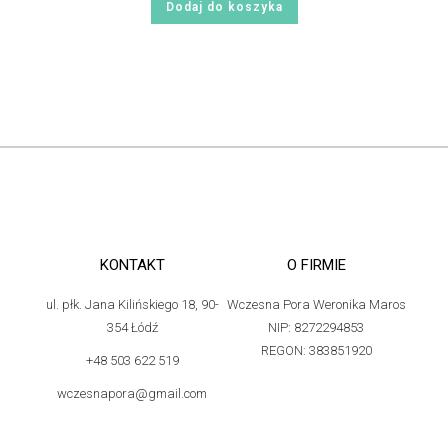
Dodaj do koszyka
KONTAKT
O FIRMIE
ul. płk. Jana Kilińskiego 18, 90-
Wczesna Pora Weronika Maros
354 Łódź
NIP: 8272294853
REGON: 383851920
+48 503 622 519
wczesnapora@gmail.com